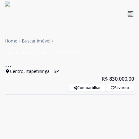
Home
Buscar imóvel
...
Apartamento
Venda
Cód:
3422318
...
Centro, Itapetininga - SP
R$ 830.000,00
Compartilhar
Favorito