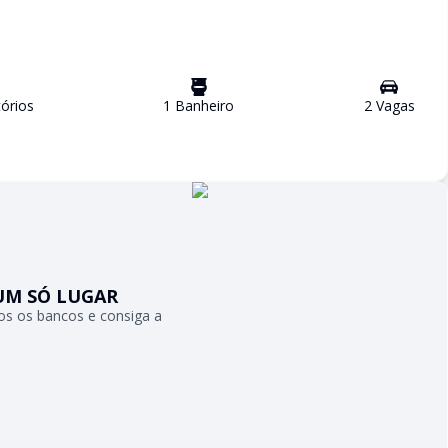
ório
s
1
Banheiro
2
Vaga
s
UM SÓ LUGAR
s os bancos e consiga a