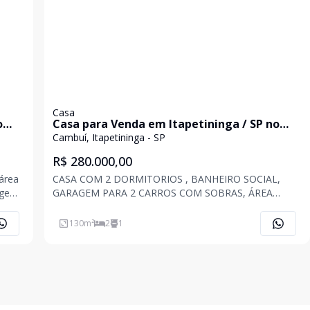
Casa
o
Casa para Venda em Itapetininga / SP no
bairro Cambuí
Cambuí, Itapetininga - SP
R$ 280.000,00
 área
CASA COM 2 DORMITORIOS , BANHEIRO SOCIAL,
agem
GARAGEM PARA 2 CARROS COM SOBRAS, ÁREA
GOURMET COM CHURRASQUEIRA E LAVANDERIA ,
ÁREA CONSTRUIDA 130M, ÁREA DO TERRENO 180M.
130
m²
2
1
- Acabamentos: Gesso, Laje, Piso Frio, -
Características: Portão Eletrônico, -