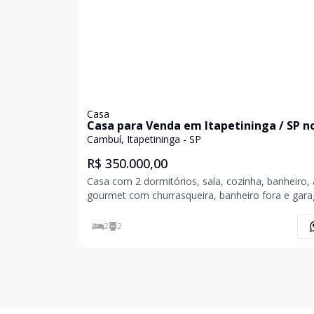
Casa
Casa para Venda em Itapetininga / SP n
bairro Cambuí
Cambuí, Itapetininga - SP
R$ 350.000,00
Casa com 2 dormitórios, sala, cozinha, banheiro,
gourmet com churrasqueira, banheiro fora e gar
para 1 carro. Acabamento em laje, piso fri
2
2