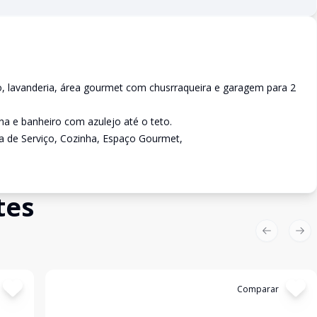
o, lavanderia, área gourmet com chusrraqueira e garagem para 2
ha e banheiro com azulejo até o teto.
ea de Serviço, Cozinha, Espaço Gourmet,
tes
Previous sl
Nex
Cód:
56274
Comparar