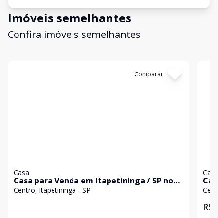
Imóveis semelhantes
Confira imóveis semelhantes
Cód:
50925
Comparar
Có
Casa
Cas
Casa para Venda em Itapetininga / SP no
Cas
bairro Centro
Centro, Itapetininga - SP
Cent
R$ 