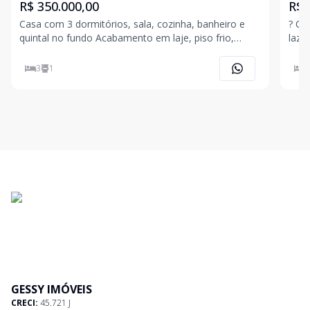
R$ 350.000,00
R$ 
Casa com 3 dormitórios, sala, cozinha, banheiro e
? Ca
quintal no fundo Acabamento em laje, piso frio,
lazer! Imóvel amplo e bem distribuído, i
cozinha e banheiro com azulejo até o teto. -
quem
Acabamentos: Laje, Piso Frio, - Cômodos: Cozinha,
lazer em famí
3
1
3
send
com
GESSY IMÓVEIS
CRECI:
45.721 J