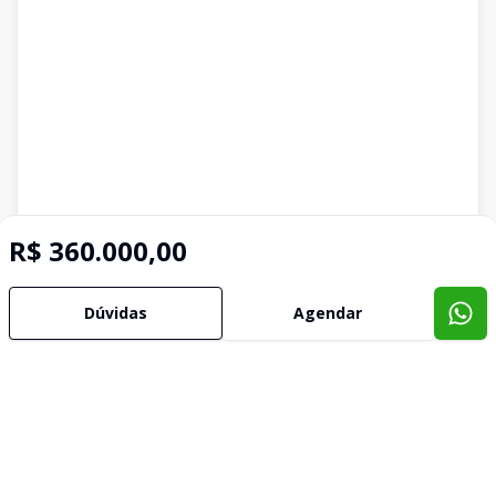
R$ 360.000,00
Imóveis semelhantes
Dúvidas
Agendar
Confira imóveis semelhantes
Cód:
56146
Comparar
Có