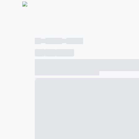
----
----- -----
----- -----
----
-----
---- ------
----- ----- -- ------ ---- ---- -- ---
----- ----- -- ------ ----- ----- -- ------