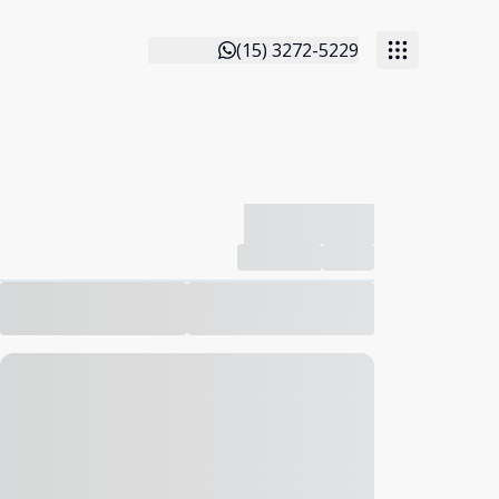
(15) 3272-5229
-------------
Compartilhar
Favorito