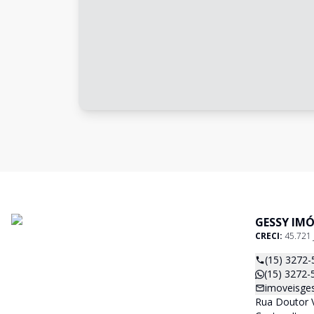
GESSY IMÓ
CRECI:
45.721 
(15) 3272-
(15) 3272-
imoveisge
Rua Doutor V