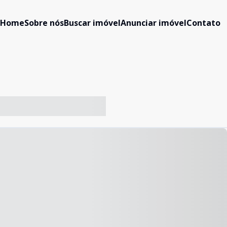
Home
Sobre nós
Buscar imóvel
Anunciar imóvel
Contato
-- ----- ----- --- ------