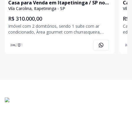
Casa para Venda em Itapetininga / SP no
Cas
bairro Vila Carolina
bair
Vila Carolina, Itapetininga - SP
Vila 
R$ 310.000,00
R$ 
Imóvel com 2 domitórios, sendo 1 suíte com ar
Casa
condicionado, Àrea gourmet com churrasqueira,
edicul
ventilador de teto (sala e quartos), portão eletrônico,
em l
Garagem para 2 carros. - Acabamentos: Gesso, Laje,
até o teto. - Acaba
2
1
2
Piso Frio, - Características: Ar Condicionado,