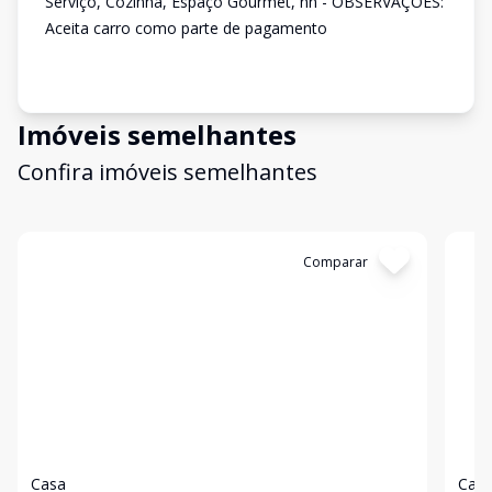
Serviço, Cozinha, Espaço Gourmet, nn - OBSERVAÇÕES:
Aceita carro como parte de pagamento
Imóveis semelhantes
Confira imóveis semelhantes
Cód:
56140
Comparar
Có
Casa
Cas