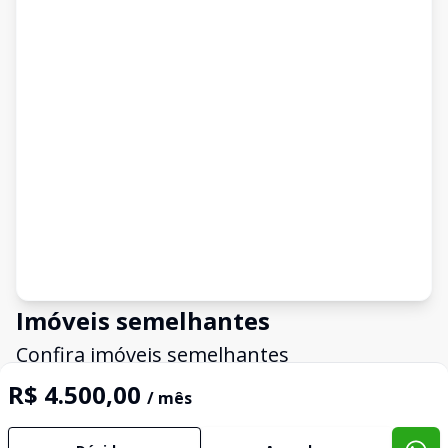
Imóveis semelhantes
Confira imóveis semelhantes
R$ 4.500,00
/ mês
Cód:
3422392
Comparar
Có