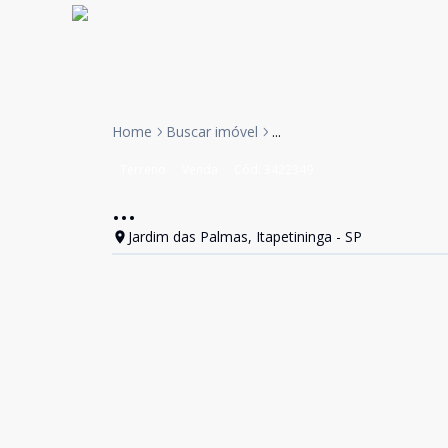
Home
Buscar imóvel
...
Terreno
Venda
Cód:
3422349
...
Jardim das Palmas, Itapetininga - SP