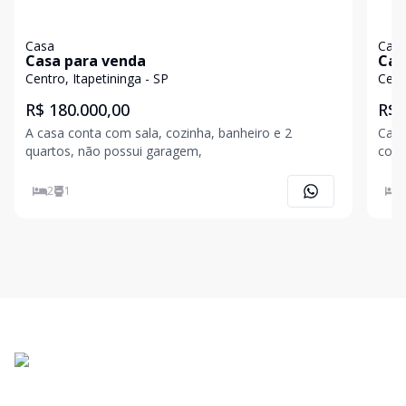
Casa
Cas
Casa para venda
Cas
Centro, Itapetininga - SP
Cent
R$ 180.000,00
R$ 
A casa conta com sala, cozinha, banheiro e 2
Casa
quartos, não possui garagem,
2
1
2