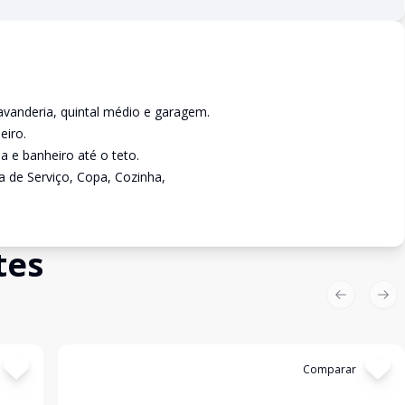
lavanderia, quintal médio e garagem.
eiro.
a e banheiro até o teto.
a de Serviço, Copa, Cozinha,
tes
Previous sl
Nex
Cód:
3422237
Comparar