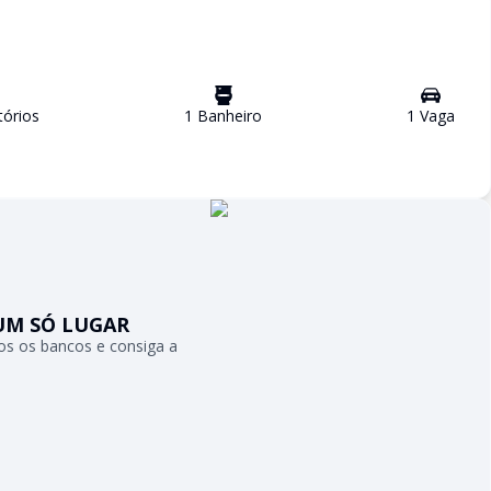
ório
s
1
Banheiro
1
Vaga
UM SÓ LUGAR
s os bancos e consiga a