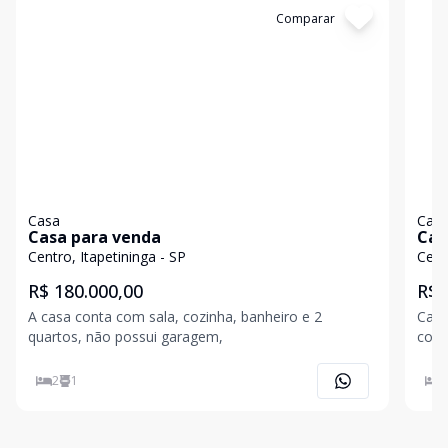
Cód:
3422387
Comparar
Có
Casa
Cas
Casa para venda
Cas
Centro, Itapetininga - SP
Cent
R$ 180.000,00
R$ 
A casa conta com sala, cozinha, banheiro e 2
Casa
quartos, não possui garagem,
2
1
2